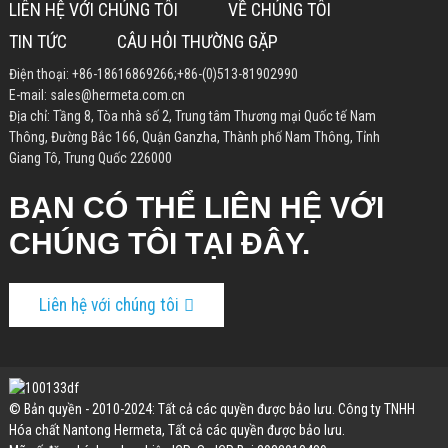
LIÊN HỆ VỚI CHÚNG TÔI
VỀ CHÚNG TÔI
TIN TỨC
CÂU HỎI THƯỜNG GẶP
Điện thoại:
+86-18616869266
;
+86-(0)513-81902990
E-mail:
sales@hermeta.com.cn
Địa chỉ: Tầng 8, Tòa nhà số 2, Trung tâm Thương mại Quốc tế Nam
Thông, Đường Bắc 166, Quận Ganzha, Thành phố Nam Thông, Tỉnh
Giang Tô, Trung Quốc 226000
BẠN CÓ THỂ LIÊN HỆ VỚI
CHÚNG TÔI TẠI ĐÂY.
Liên hệ với chúng tôi
© Bản quyền - 2010-2024: Tất cả các quyền được bảo lưu. Công ty TNHH
Hóa chất Nantong Hermeta, Tất cả các quyền được bảo lưu.