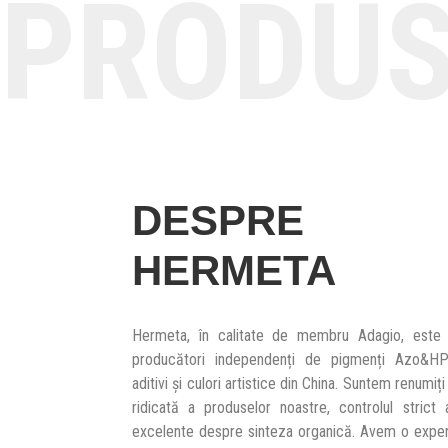
PRODU
DESPRE
HERMETA
Hermeta, în calitate de membru Adagio, este 
producători independenți de pigmenți Azo&HPP,
aditivi și culori artistice din China. Suntem renumiț
ridicată a produselor noastre, controlul strict a
excelente despre sinteza organică. Avem o expert