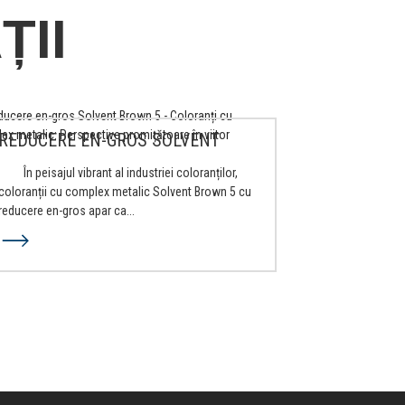
ȚII
REDUCERE EN-GROS SOLVENT
BROWN 5 - ME...
În peisajul vibrant al industriei coloranților,
coloranții cu complex metalic Solvent Brown 5 cu
reducere en-gros apar ca...