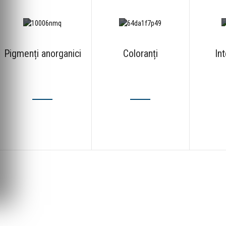
Pigmenți anorganici
Coloranți
In