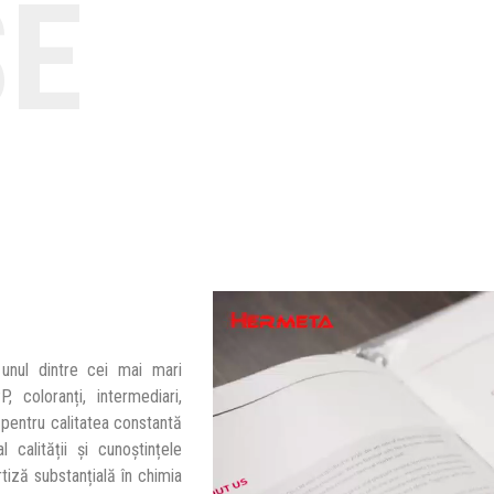
SE
unul dintre cei mai mari
 coloranți, intermediari,
i pentru calitatea constantă
l calității și cunoștințele
iză substanțială în chimia