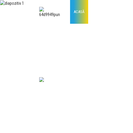
ACASĂ
PRODUSE
Pigment Violet 23