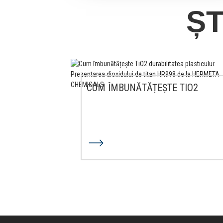
ȘT
CUM ÎMBUNĂTĂȚEȘTE TIO2
DURABILITATEA PLASTICULUI: EU..