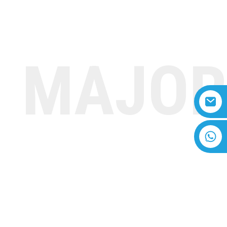
NTACTAŢI-NE
VIDEO
Romanian
MAJOR
 138
+8618616869266
PIGMENT GALBEN 138