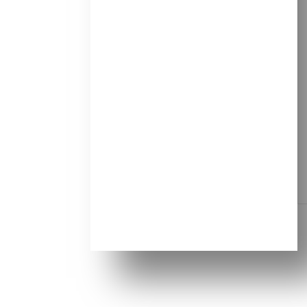
Pigmenți organici
Vedeți detaliile