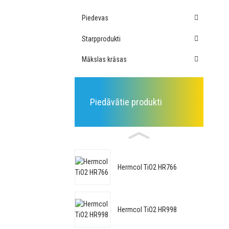
Piedevas
Starpprodukti
Mākslas krāsas
Piedāvātie produkti
Hermcol TiO2 HR766
Hermcol TiO2 HR998