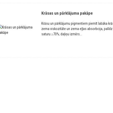
Krāsas un pārklājuma pakāpe
Krāsu un pārklājumu pigmentiem piemīt labāka krās
zema viskozitāte un zema eļļas absorbcija, palīdz 
saturu ≥70%; daļiņu izmērs...