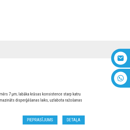
SAZINIETIES AR MUMS
VIDEO
Latvian
+8618616869266
mērs 7 μm; labāka krāsas konsistence starp katru
 samazināts disperģēšanas laiks, uzlabota ražošanas
PIEPRASĪJUMS
DETAĻA