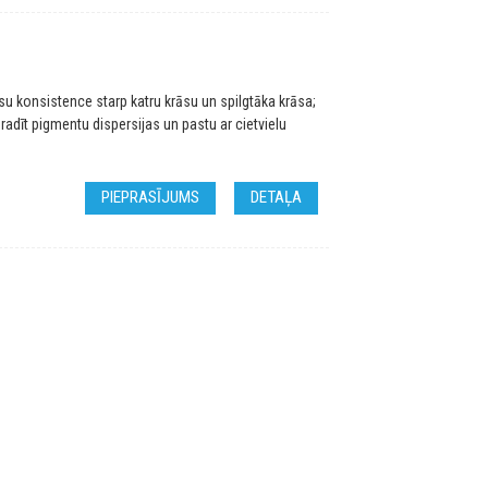
u konsistence starp katru krāsu un spilgtāka krāsa;
radīt pigmentu dispersijas un pastu ar cietvielu
PIEPRASĪJUMS
DETAĻA