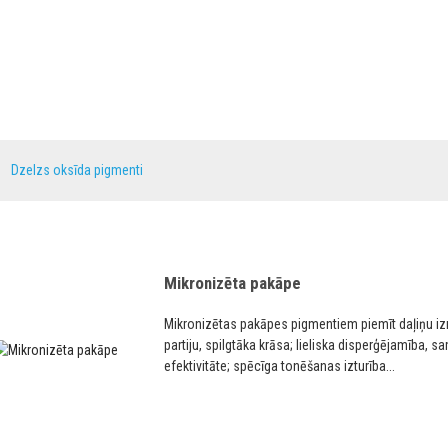
ZIŅAS
BIEŽI UZDOTIE JAUTĀJUMI
PAR MUMS
Dzelzs oksīda pigmenti
Dzelzs oksīda pigmenti
Mikronizēta pakāpe
Mikronizētas pakāpes pigmentiem piemīt daļiņu iz
partiju, spilgtāka krāsa; lieliska disperģējamība,
efektivitāte; spēcīga tonēšanas izturība...