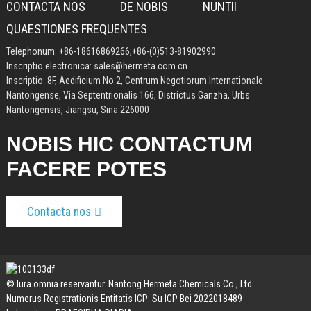
CONTACTA NOS
DE NOBIS
NUNTII
QUAESTIONES FREQUENTES
Telephonum:
+86-18616869266
;
+86-(0)513-81902990
Inscriptio electronica:
sales@hermeta.com.cn
Inscriptio: 8F, Aedificium No.2, Centrum Negotiorum Internationale
Nantongense, Via Septentrionalis 166, Districtus Ganzha, Urbs
Nantongensis, Jiangsu, Sina 226000
NOBIS HIC CONTACTUM
FACERE POTES
Contacta nos
© Iura omnia reservantur. Nantong Hermeta Chemicals Co., Ltd.
Numerus Registrationis Entitatis ICP: Su ICP Bei 2022018489