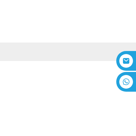
ONTAKTUJTE NÁS
VIDEO
Czech
y
+8618616869266