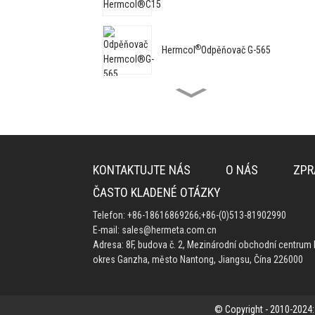
®
Hermcol
Odpěňovač G-565
®
Hermcol
Odpěňovač G-8062
®
Hermcol
G-96 Multifunkční
KONTAKTUJTE NÁS
O NÁS
ZPR
přísada
ČASTO KLADENÉ OTÁZKY
®
Hermcol
Smáčecí
Telefon:
+86-18616869266
;
+86-(0)513-81902990
prostředek pro substrát G-
E-mail:
sales@hermeta.com.cn
7010
Adresa: 8F, budova č. 2, Mezinárodní obchodní centrum 
okres Ganzha, město Nantong, Jiangsu, Čína 226000
®
Hermcol
Disperzní činidlo G-
5260
© Copyright - 2010-2024: