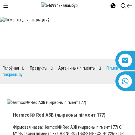
Пігменты для пакрыццяў
Галоўная
Прадукты
Арганічныя пігменты
Пігменты для
пакрыццяў
+8618616869266
Hermcol® Red A3B (чырвоны пігмент 177)
Фірмовая назва: Hermcol® Red A3B (чырвоны пігмент 177) CI
№: Чырвоны пігмент 177 CAS №: 4051-63-2 EINECS №: 226-866-1