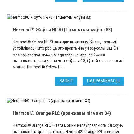
Hermcol® Жоўты HR70 (Пігментны жоўты 83)
Hermcol® Yellow HR70 валодае выдатнымі ўласцівасцямі
ўстойлівасці, што робіць яго практычна універсальным. Ён
мае чырванавата-жоўты адценне, які значна больш
чырванаваты, чым у пігмента жоўтага 13, і ў той жа час вельмі
моцны. Hermcol® Yellow H...
ЗАПЫТ
ПАДРАБЯЗНАСЦІ
Hermcol® Orange RLC (аранжавы пігмент 34)
Hermcol® Orange RLC — гэта моцны напаўпразрысты бліскучы
чырванаваты дызапіразолон Hermcol® Orange F2G з вельмі