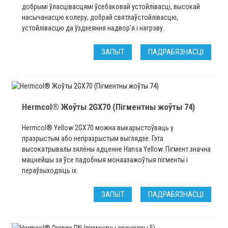
добрымі ўласцівасцямі ўсебаковай устойлівасці, высокай
насычанасцю колеру, добрай святлаўстойлівасцю,
устойлівасцю да ўздзеяння надвор'я і нагрэву.
ЗАПЫТ
ПАДРАБЯЗНАСЦІ
Hermcol® Жоўты 2GX70 (Пігментны жоўты 74)
Hermcol® Yellow 2GX70 можна выкарыстоўваць у
празрыстым або непразрыстым выглядзе. Гэта
высокатрывалы зялёны адценне Hansa Yellow. Пігмент значна
мацнейшы за ўсе падобныя монаазажоўтыя пігменты і
пераўзыходзіць іх.
ЗАПЫТ
ПАДРАБЯЗНАСЦІ