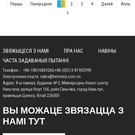
Першы
Папярэдняе
1
2
3
4
Далей
Апошні
4
ЗВЯЖЫЦЕСЯ З НАМІ
ПРА НАС
НАВІНЫ
ЧАСТА ЗАДАВАНЫЯ ПЫТАННІ
Тэлефон：
+86-18616869266
;
+86-(0)513-81902990
Электронная пошта:
sales@hermeta.com.cn
Адрас: 8-ы паверх, будынак № 2, Міжнародны бізнес-цэнтр
Наньтуна, вуліца Норт 166, раён Ганьчжа, горад Наньтун,
правінцыя Цзянсу, Кітай 226000
ВЫ МОЖАЦЕ ЗВЯЗАЦЦА З
НАМІ ТУТ