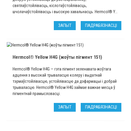
святлаўстойлівасць, кіслотаўстойлівасць,
шчолачаўстойлівасць і высокую хавальнасць. Hermcol® Y...
ЗАПЫТ
ПАДРАБЯЗНАСЦІ
Hermcol® Yellow H4G (жоўты пігмент 151)
Hermcol® Yellow H4G — гэта пігмент зеленавата-жоўтага
адцення з высокай трываласцю колеру і выдатнай
тэрмаўстойлівасцю, устойлівасцю да дэфармацыі і добрай
трываласцю. Hermcol® Yellow H4G займае важнае месца ў
пігментнай прамысловасці.
ЗАПЫТ
ПАДРАБЯЗНАСЦІ