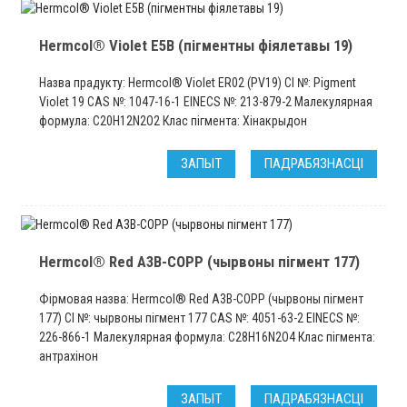
Hermcol® Violet E5B (пігментны фіялетавы 19)
Назва прадукту: Hermcol® Violet ER02 (PV19) CI №: Pigment
Violet 19 CAS №: 1047-16-1 EINECS №: 213-879-2 Малекулярная
формула: C20H12N2O2 Клас пігмента: Хінакрыдон
ЗАПЫТ
ПАДРАБЯЗНАСЦІ
Hermcol® Red A3B-COPP (чырвоны пігмент 177)
Фірмовая назва: Hermcol® Red A3B-COPP (чырвоны пігмент
177) CI №: чырвоны пігмент 177 CAS №: 4051-63-2 EINECS №:
226-866-1 Малекулярная формула: C28H16N2O4 Клас пігмента:
антрахінон
ЗАПЫТ
ПАДРАБЯЗНАСЦІ