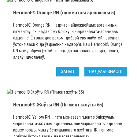
Hermcol® Orange RN (пігментны аранжавы 5)
Hermcol® Orange RN — адзін з найважнейшых арганічных
пігментаў, які надае яму бліскучы чырванавата-аранжавы
адценне. Ён валодае вельмі добрай святлаўстойлівасцю і
ўстойлівасцю да ўздзеяння надвор'я. Наш Hermcol® Orange
RN мае добрую ўстойлівасць да награвання, вады, кіслот,
алеяў і шчолачаў.
ЗАПЫТ
ПАДРАБЯЗНАСЦІ
Hermcol® Жоўты RN (Пігмент жоўты 65)
Hermcol® Yellow RN — гэта монаазапігмент з бліскучым
чырванавата-жоўтым адценнем, але чырванаваты адценне
крыху горшы, чым у бензідынавага жоўтага HR, і ён мае
добрую ўстойлівасць да растваральнікаў,