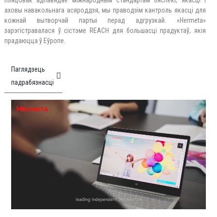
аховы навакольнага асяроддзя, мы праводзім кантроль якасці для
кожнай вытворчай партыі перад адгрузкай. «Hermeta»
зарэгістравалася ў сістэме REACH для большасці прадуктаў, якія
прадаюцца ў Еўропе.
Паглядзець
падрабязнасці