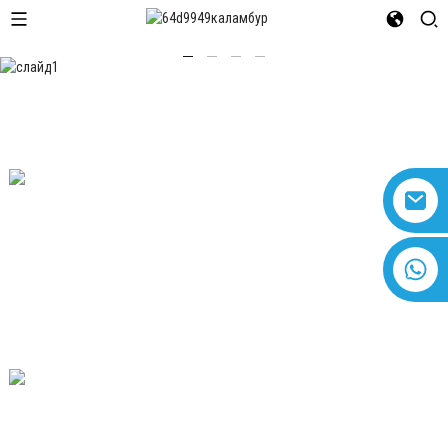
Пігментны фіялетавы 23
ПІГМЕНТНЫ ФІЯЛЕТАВЫ 23
+8618616869266
Пігмент жоўты 138