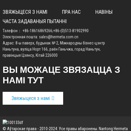
ЗВЯЖЫЦЕСЯ З НАМІ
ПРА НАС
НАВІНЫ
ЧАСТА ЗАДАВАНЫЯ ПЫТАННІ
Тэлефон：
+86-18616869266
;
+86-(0)513-81902990
Электронная пошта:
sales@hermeta.com.cn
Адрас: 8-ы паверх, будынак № 2, Міжнародны бізнес-цэнтр
Наньтуна, вуліца Норт 166, раён Ганьчжа, горад Наньтун,
правінцыя Цзянсу, Кітай 226000
ВЫ МОЖАЦЕ ЗВЯЗАЦЦА З
НАМІ ТУТ
Звяжыцеся з намі
© Аўтарскае права - 2010-2024: Усе правы абаронены. Nantong Hermeta