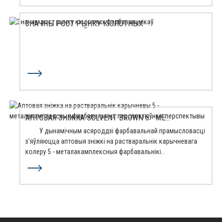
ЗНАЧНЫ РОСТ РЫНКУ КІСЛОТНЫХ
ФАРБАВАЛЬНІКАЎ
АПТОВАЯ ЗНІЖКА SOLVENT BROWN 5 - ME...
У дынамічным асяроддзі фарбавальнай прамысловасці
з'яўляюцца аптовыя зніжкі на растваральнік карычневага
колеру 5 - металакамплексныя фарбавальнікі...